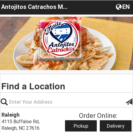
Antojitos Catrachos Maite
EN
Find a Location
Raleigh
Order Online:
4115 Buffaloe Rd,
Pickup
Delivery
Raleigh, NC 27616