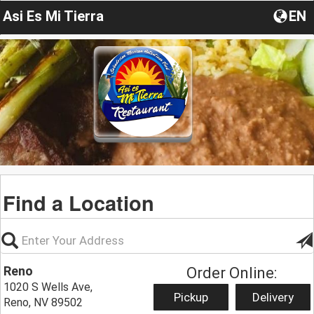
Asi Es Mi Tierra
EN
Find a Location
Reno
Order Online:
1020 S Wells Ave,
Pickup
Delivery
Reno, NV 89502