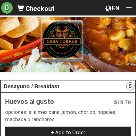
0
EN
Checkout
To
na
Desayuno / Breakfast
5
Huevos al gusto
$19.79
opciones: a la mexicana, jamón, chorizo, nopales,
machaca o rancheros
+ Add to Order