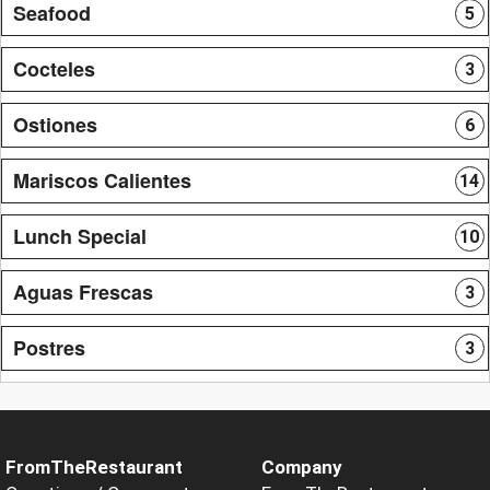
Seafood
5
Cocteles
3
Ostiones
6
Mariscos Calientes
14
Lunch Special
10
Aguas Frescas
3
Postres
3
FromTheRestaurant
Company