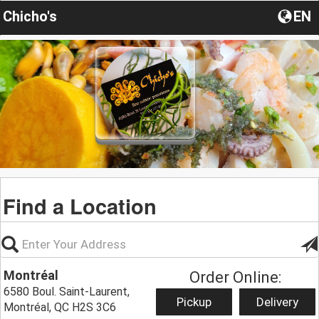
Chicho's
EN
Find a Location
Montréal
Order Online:
6580 Boul. Saint-Laurent,
Pickup
Delivery
Montréal, QC H2S 3C6