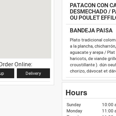
PATACON CON CA
DESMECHADO / P
OU POULET EFFI
BANDEJA PAISA
Plato tradicional colom
a la plancha, chicharrón
aguacate y arepa / Plat
haricots, de viande gril
Order Online:
croustillante ). dún oeu
chorizo, dávocat et dár
up
Delivery
Hours
Sunday
10:00 
Monday
11:00 