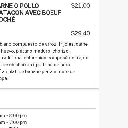
$21.00
RNE O POLLO
ATACON AVEC BOEUF
LOCHÉ
$29.40
biano compuesto de arroz, frijoles, carne
, huevo, plátano maduro, chorizo,
 traditional colombien composé de riz, de
lé de chicharron ( poitrine de porc
f au plat, de banane platain mure de
epa.
am - 8:00 pm
am - 7:00 pm