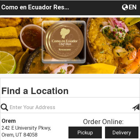
Como en Ecuador Restaurant
EN
Find a Location
Orem
Order Online:
242 E University Pkwy,
Pickup
Delivery
Orem, UT 84058