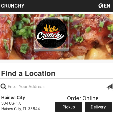
CRUNCHY
EN
Find a Location
Haines City
Order Online:
504 US-17,
Pickup
Delivery
Haines City, FL 33844