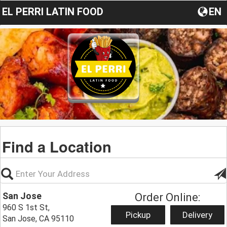
EL PERRI LATIN FOOD
EN
Find a Location
San Jose
Order Online:
960 S 1st St,
Pickup
Delivery
San Jose, CA 95110