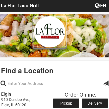
La Flor Taco Grill
EN
Find a Location
Elgin
Order Online:
910 Dundee Ave,
Pickup
Delivery
Elgin, IL 60120