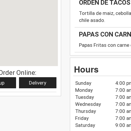
ORDEN DE TACOS (
Tortilla de maiz, cebolla
chile asado.
PAPAS CON CAR
Papas Fritas con carne 
Hours
Order Online:
up
Delivery
Sunday
4:00 p
Monday
7:00 a
Tuesday
7:00 a
Wednesday
7:00 a
Thursday
7:00 a
Friday
7:00 a
Saturday
9:00 a