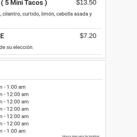
$13.50
 5 Mini Tacos )
, cilantro, curtido, limón, cebolla asada y
$7.20
NE
de su elección.
m - 1:00 am
m - 12:00 am
m - 12:00 am
m - 12:00 am
m - 12:00 am
m - 12:00 am
m - 1:00 am
Hours may vary by location.