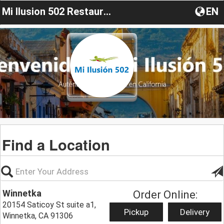
Mi Ilusion 502 Restaurant CA
EN
Find a Location
Winnetka
Order Online:
20154 Saticoy St suite a1,
Pickup
Delivery
Winnetka, CA 91306