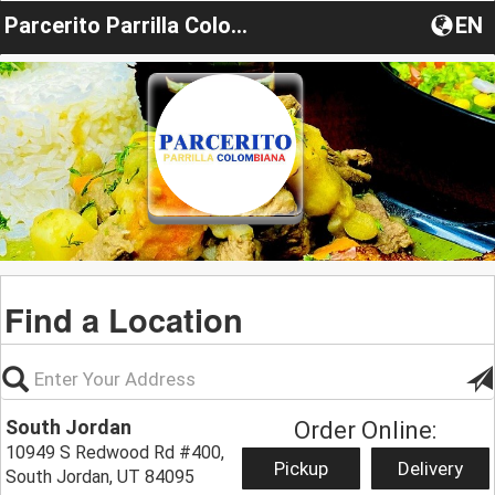
Parcerito Parrilla Colombiana Utah
EN
Find a Location
South Jordan
Order Online:
10949 S Redwood Rd #400,
Pickup
Delivery
South Jordan, UT 84095