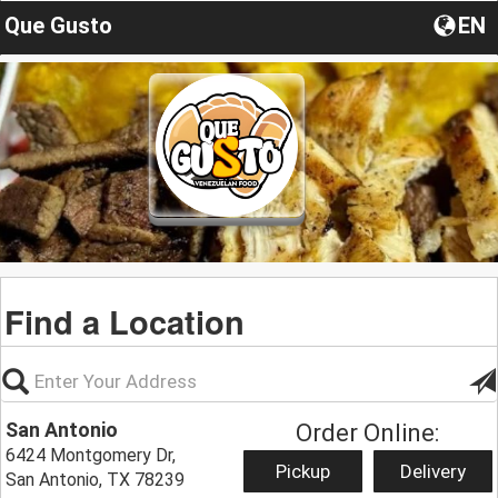
Que Gusto
EN
Find a Location
San Antonio
Order Online:
6424 Montgomery Dr,
Pickup
Delivery
San Antonio, TX 78239