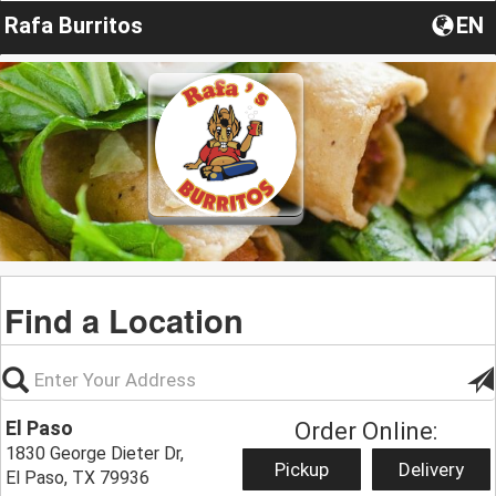
Rafa Burritos
EN
Find a Location
El Paso
Order Online:
1830 George Dieter Dr,
Pickup
Delivery
El Paso, TX 79936