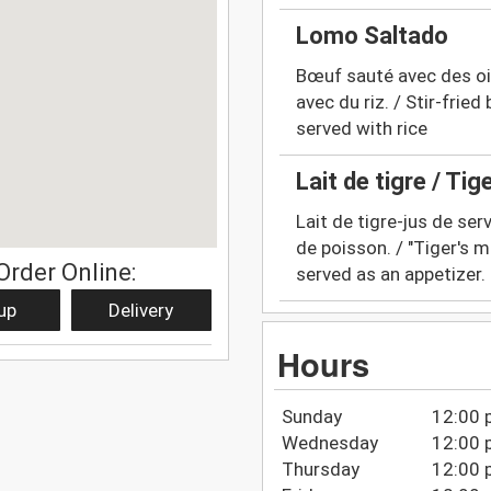
Lomo Saltado
Bœuf sauté avec des oig
avec du riz. / Stir-frie
served with rice
Lait de tigre / Tig
Lait de tigre-jus de ser
de poisson. / "Tiger's mi
Order Online:
served as an appetizer.
up
Delivery
Hours
Sunday
12:00 
Wednesday
12:00 
Thursday
12:00 