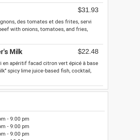
$31.93
nons, des tomates et des frites, servi
d beef with onions, tomatoes, and fries,
$22.48
er's Milk
vi en apéritif facad citron vert épicé à base
lk" spicy lime juice-based fish, cocktail,
pm - 9:00 pm
pm - 9:00 pm
pm - 9:00 pm