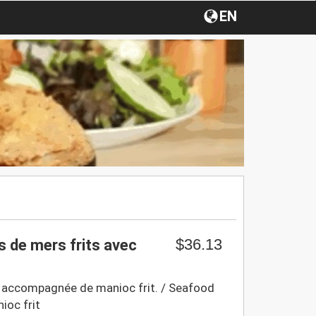
EN
$36.13
ts de mers frits avec
er accompagnée de manioc frit. / Seafood
ioc frit