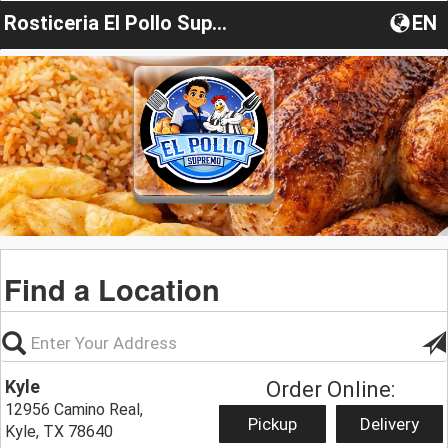
Rosticeria El Pollo Supremo
EN
Find a Location
Kyle
Order Online:
12956 Camino Real,
Pickup
Delivery
Kyle, TX 78640