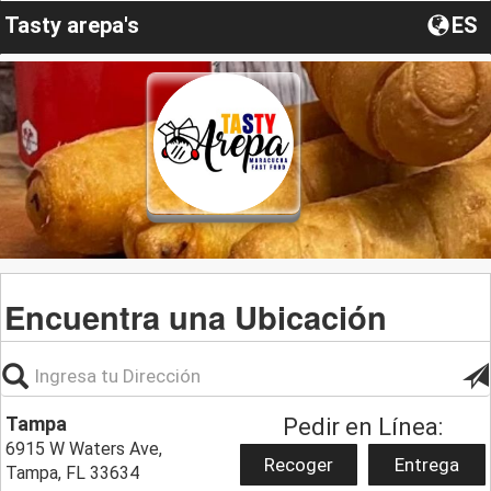
Tasty arepa's
ES
Encuentra una Ubicación
Tampa
Pedir en Línea:
6915 W Waters Ave,
Recoger
Entrega
Tampa, FL 33634