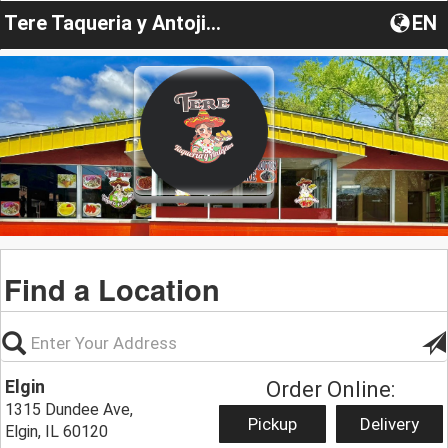
Tere Taqueria y Antojitos
EN
Find a Location
Elgin
Order Online:
1315 Dundee Ave,
Pickup
Delivery
Elgin, IL 60120