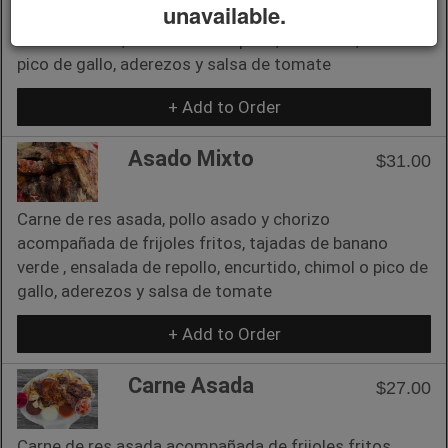
unavailable.
acompañada de sides de frijoles fritos, tajadas de
banano verde , ensalada de repollo, encurtido, chimol o
pico de gallo, aderezos y salsa de tomate
+ Add to Order
Asado Mixto
$31.00
Carne de res asada, pollo asado y chorizo
acompañada de frijoles fritos, tajadas de banano
verde , ensalada de repollo, encurtido, chimol o pico de
gallo, aderezos y salsa de tomate
+ Add to Order
Carne Asada
$27.00
Carne de res asada acompañada de frijoles fritos,