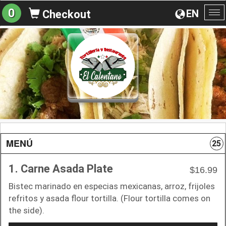
0
EN
Checkout
To
na
MENÚ
25
1. Carne Asada Plate
$16.99
Bistec marinado en especias mexicanas, arroz, frijoles
refritos y asada flour tortilla. (Flour tortilla comes on
the side).