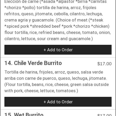
Elección de carne (*asada *alpastor *birria *carnitas
*chorizo *pollo) tortilla de harina, arroz, frijoles
refritos, queso, jitomate, cebolla, cilantro, lechuga,
crema agria y guacamole. (Choice of meat (*steak
*spiced pork *shredded beef *pork *chorizo *chicken)
flour tortilla, rice, refried beans, cheese, tomato, onion,
cilantro, lettuce, sour cream and guacamole.)
+ Add to Order
14. Chile Verde Burrito
$17.00
Tortilla de harina, frijoles, arroz, queso, salsa verde
arriba con carne de puerco, queso, lechuga, jitomate.
(Flour tortilla, beans, rice, cheese, green salsa outside
with pork, cheese, lettuce, tomatoes.)
+ Add to Order
15. Wet Burrito
$17.00