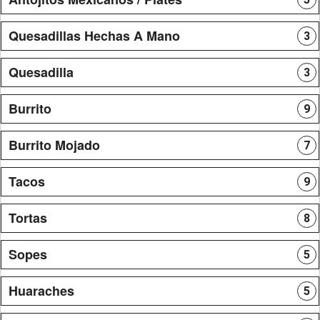
Quesadillas Hechas A Mano
3
Quesadilla
3
Burrito
9
Burrito Mojado
7
Tacos
9
Tortas
8
Sopes
5
Huaraches
5