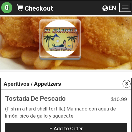
0
EN
Checkout
To
na
Aperitivos / Appetizers
8
Tostada De Pescado
$10.99
(Fish in a hard shell tortilla) Marinado con agua de
limón, pico de gallo y aguacate
+ Add to Order