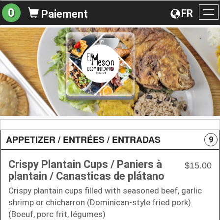
0
FR
Paiement
Ba
la
na
APPETIZER / ENTRÉES / ENTRADAS
9
Crispy Plantain Cups / Paniers à
$15.00
plantain / Canasticas de plátano
Crispy plantain cups filled with seasoned beef, garlic
shrimp or chicharron (Dominican-style fried pork).
(Boeuf, porc frit, légumes)