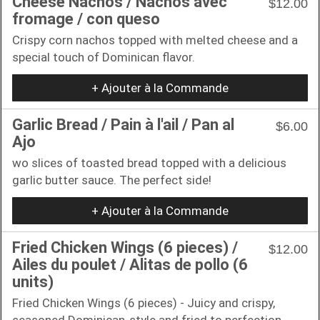
Cheese Nachos / Nachos avec
$12.00
fromage / con queso
Crispy corn nachos topped with melted cheese and a
special touch of Dominican flavor.
+ Ajouter à la Commande
Garlic Bread / Pain à l'ail / Pan al
$6.00
Ajo
wo slices of toasted bread topped with a delicious
garlic butter sauce. The perfect side!
+ Ajouter à la Commande
Fried Chicken Wings (6 pieces) /
$12.00
Ailes du poulet / Alitas de pollo (6
units)
Fried Chicken Wings (6 pieces) - Juicy and crispy,
seasoned Dominican-style and fried to perfection.