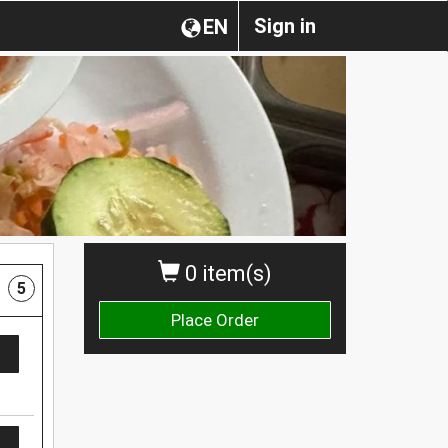
Sign in
EN
0 item(s)
5
Place Order