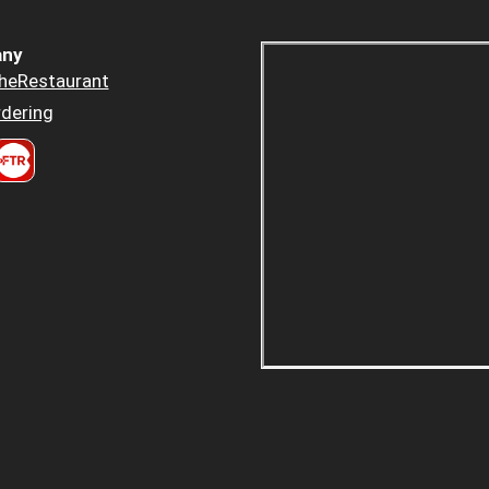
ny
heRestaurant
dering