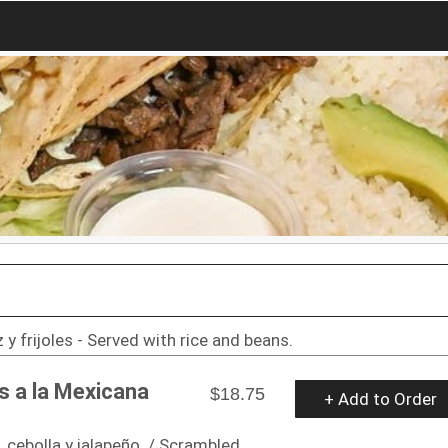
 y frijoles - Served with rice and beans.
s a la Mexicana
$18.75
+ Add to Order
 cebolla y jalapeño. / Scrambled