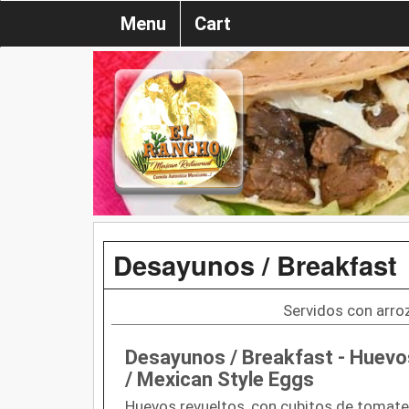
Menu
Cart
Desayunos / Breakfast
Servidos con arroz
Desayunos / Breakfast - Huevo
/ Mexican Style Eggs
Huevos revueltos, con cubitos de tomate,