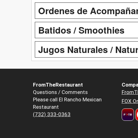
Ordenes de Acompañant
Batidos / Smoothies
Jugos Naturales / Natur
FromTheRestaurant
Compa
Questions / Comments
FromT
Please call El Rancho Mexican
FOX Or
Restaurant
(732) 333-0363