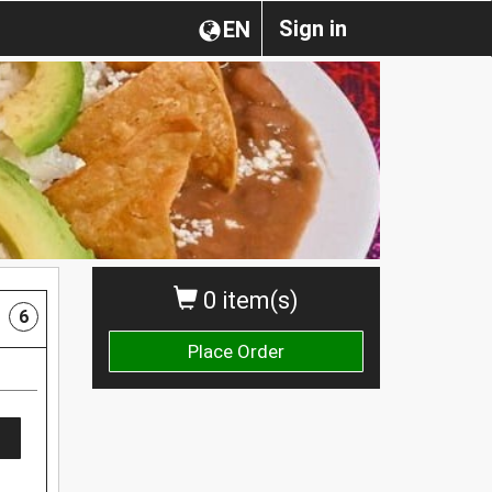
Sign in
EN
0 item(s)
6
Place Order