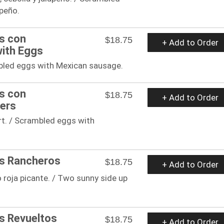
apeño.
s con
$18.75
+ Add to Order
with Eggs
bled eggs with Mexican sausage.
s con
$18.75
+ Add to Order
ters
rt. / Scrambled eggs with
os Rancheros
$18.75
+ Add to Order
 roja picante. / Two sunny side up
s Revueltos
$18.75
+ Add to Order