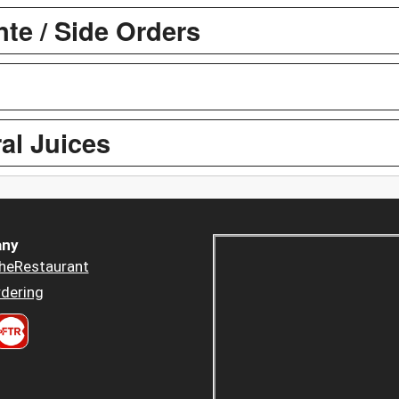
e / Side Orders
al Juices
ny
heRestaurant
dering