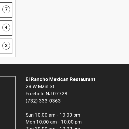
7
4
3
El Rancho Mexican Restaurant
28 W Main St
Freehold NJ 07728
(732) 333-0363
Sun
10:00 am - 10:00 pm
Mon
10:00 am - 10:00 pm
Tue
10:00 am - 10:00 pm