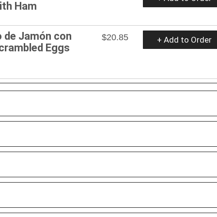
ith Ham
to de Jamón con
$20.85
+ Add to Order
Scrambled Eggs