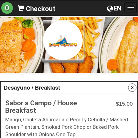
0
EN
Checkout
To
na
Desayuno / Breakfast
3
Sabor a Campo / House
$15.00
Breakfast
Mangú, Chuleta Ahumada o Pernil y Cebolla / Mashed
Green Plantain, Smoked Pork Chop or Baked Pork
Shoulder with Onions One Top