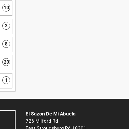
10
3
8
20
1
El Sazon De Mi Abuela
726 Milford Rd
East Stroudsburg PA 18301