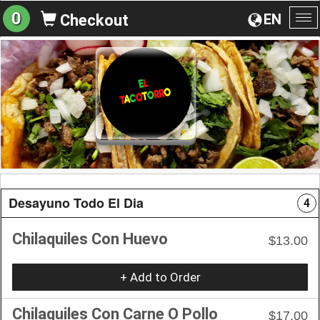
0
EN
Checkout
To
na
Desayuno Todo El Dia
4
Chilaquiles Con Huevo
$13.00
+ Add to Order
Chilaquiles Con Carne O Pollo
$17.00