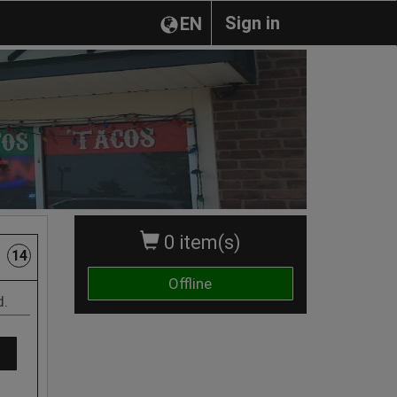
Sign in
EN
0 item(s)
14
Offline
d.