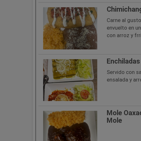
Chimichan
Carne al gusto,
envuelto en un
con arroz y frri
Enchiladas
Servido con sa
ensalada y arr
Mole Oaxa
Mole