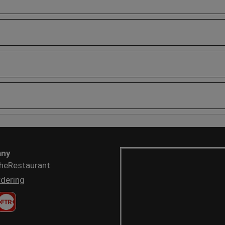
ny
heRestaurant
dering