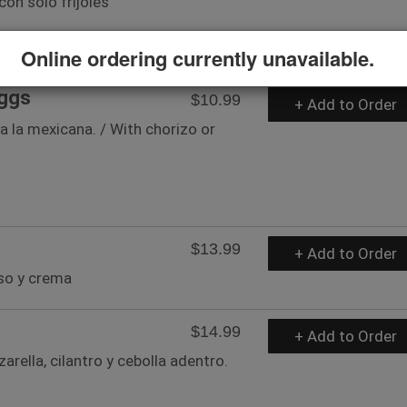
con solo frijoles
Online ordering currently unavailable.
Eggs
$10.99
+ Add to Order
a la mexicana. / With chorizo or
$13.99
+ Add to Order
eso y crema
$14.99
+ Add to Order
arella, cilantro y cebolla adentro.