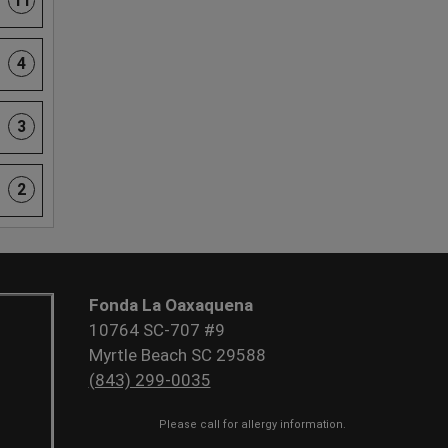
11
4
3
2
Fonda La Oaxaquena
10764 SC-707 #9
Myrtle Beach SC 29588
(843) 299-0035
Please call for allergy information.