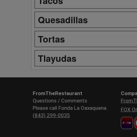
Tacos
Quesadillas
Tortas
Tlayudas
FromTheRestaurant
Compa
Questions / Comments
FromT
Please call Fonda La Oaxaquena
FOX Or
(843) 299-0035