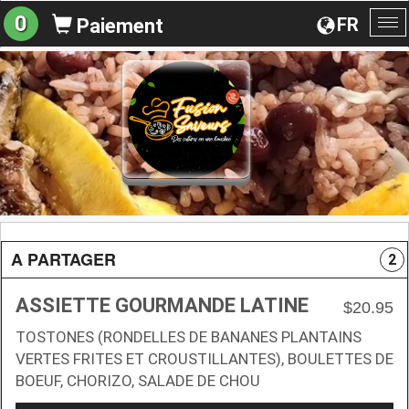
0
FR
Paiement
Ba
la
na
A PARTAGER
2
ASSIETTE GOURMANDE LATINE
$20.95
TOSTONES (RONDELLES DE BANANES PLANTAINS
VERTES FRITES ET CROUSTILLANTES), BOULETTES DE
BOEUF, CHORIZO, SALADE DE CHOU