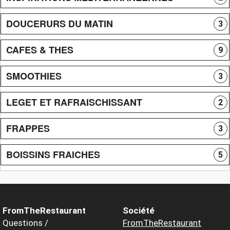
DOUCERURS DU MATIN
3
CAFES & THES
9
SMOOTHIES
3
LEGET ET RAFRAISCHISSANT
2
FRAPPES
3
BOISSINS FRAICHES
5
FromTheRestaurant
Société
Questions /
FromTheRestaurant