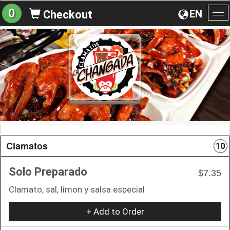
0
EN
Checkout
To
na
Clamatos
10
Solo Preparado
$7.35
Clamato, sal, limon y salsa especial
+ Add to Order