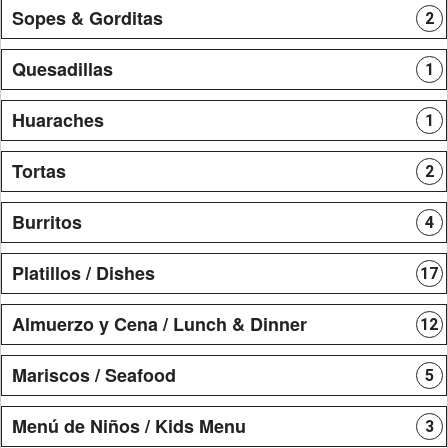
Sopes & Gorditas
2
Quesadillas
1
Huaraches
1
Tortas
2
Burritos
4
Platillos / Dishes
17
Almuerzo y Cena / Lunch & Dinner
12
Mariscos / Seafood
5
Menú de Niños / Kids Menu
3