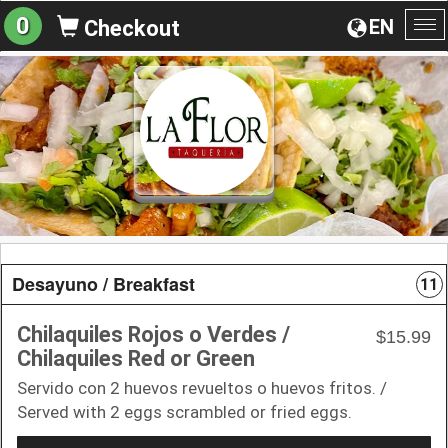
0
EN
Checkout
To
na
Desayuno / Breakfast
11
Chilaquiles Rojos o Verdes /
$15.99
Chilaquiles Red or Green
Servido con 2 huevos revueltos o huevos fritos. /
Served with 2 eggs scrambled or fried eggs.