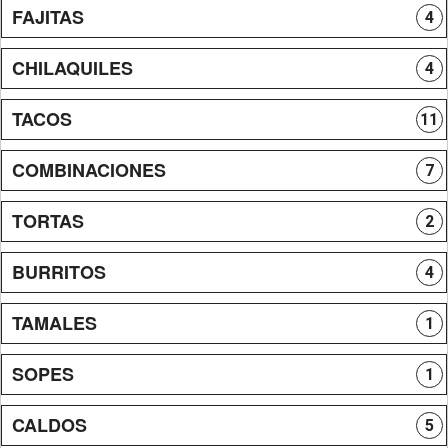
FAJITAS
4
CHILAQUILES
4
TACOS
11
COMBINACIONES
7
TORTAS
2
BURRITOS
4
TAMALES
1
SOPES
1
CALDOS
5