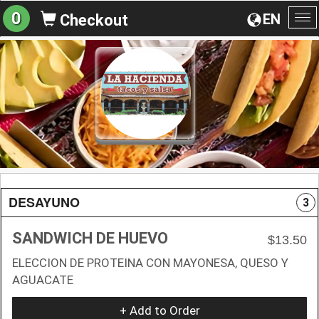
0
EN
Checkout
To
na
DESAYUNO
3
SANDWICH DE HUEVO
$13.50
ELECCION DE PROTEINA CON MAYONESA, QUESO Y
AGUACATE
+ Add to Order