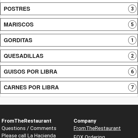
POSTRES
3
MARISCOS
5
GORDITAS
1
QUESADILLAS
2
GUISOS POR LIBRA
6
CARNES POR LIBRA
7
FromTheRestaurant
Company
Questions / Comments
FromTheRestaurant
Please call La Hacienda
FOX Ordering