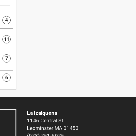
4
11
7
6
La Izalquena
1146 Central St
Leominster MA 01453
(978) 751-5975