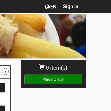
Sign in
EN
0 item(s)
7
Place Order