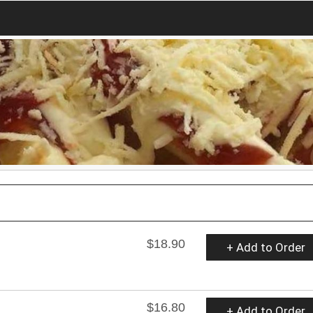
$18.90
+ Add to Order
$16.80
+ Add to Order