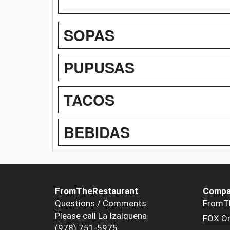
SOPAS
PUPUSAS
TACOS
BEBIDAS
FromTheRestaurant
Compa
Questions / Comments
FromT
Please call La Izalquena
FOX Or
(978) 751-5975