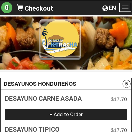
0
EN
Checkout
To
na
DESAYUNOS HONDUREÑOS
5
DESAYUNO CARNE ASADA
$17.70
+ Add to Order
DESAYUNO TIPICO
$17.70