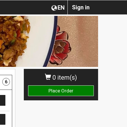
Sign in
EN
0 item(s)
6
Place Order