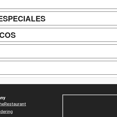
ESPECIALES
ICOS
ny
heRestaurant
dering