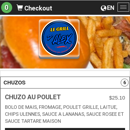
0
EN
Checkout
To
na
CHUZOS
6
CHUZO AU POULET
$25.10
BOLO DE MAIS, FROMAGE, POULET GRILLE, LAITUE,
CHIPS ULENNES, SAUCE A LANANAS, SAUCE ROSEE ET
SAUCE TARTARE MAISON