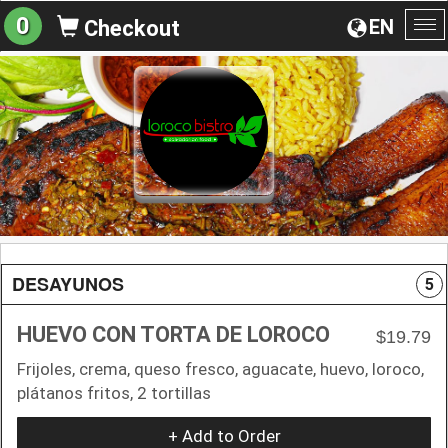
0
EN
Checkout
To
na
DESAYUNOS
5
HUEVO CON TORTA DE LOROCO
$19.79
Frijoles, crema, queso fresco, aguacate, huevo, loroco,
plátanos fritos, 2 tortillas
+ Add to Order