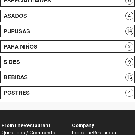
ESPECIALIDADES
6
ASADOS
4
PUPUSAS
14
PARA NIÑOS
2
SIDES
9
BEBIDAS
16
POSTRES
4
FromTheRestaurant
Company
Questions / Comments
FromTheRestaurant