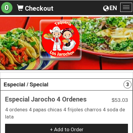
0
EN
Checkout
To
na
Especial / Special
3
Especial Jarocho 4 Ordenes
$53.03
4 ordenes 4 papas chicas 4 frijoles charros 4 soda de
lata
+ Add to Order