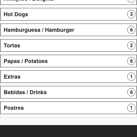
Hot Dogs
3
Hamburguesa / Hamburger
6
Tortas
2
Papas / Potatoes
6
Extras
1
Bebidas / Drinks
6
Postres
1