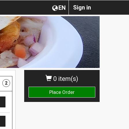
Sign in
EN
0 item(s)
2
Place Order