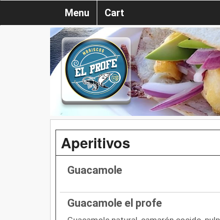
Menu
Cart
Aperitivos
Guacamole
Guacamole el profe
Guacamole natural, camarón cocido, pulp