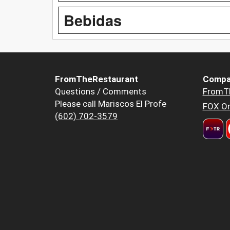
Bebidas
FromTheRestaurant
Compa
Questions / Comments
FromT
Please call Mariscos El Profe
FOX Or
(602) 702-3579