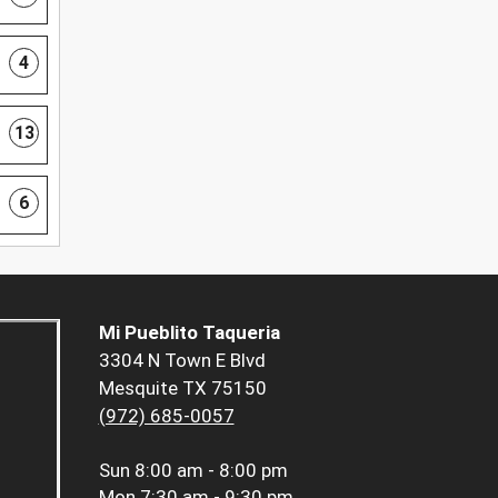
4
13
6
Mi Pueblito Taqueria
3304 N Town E Blvd
Mesquite TX 75150
(972) 685-0057
Sun
8:00 am - 8:00 pm
Mon
7:30 am - 9:30 pm