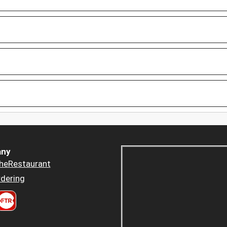
ny
heRestaurant
dering