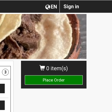
Sign in
EN
0 item(s)
3
Place Order