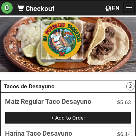
0
EN
Checkout
To
na
Tacos de Desayuno
3
Maiz Regular Taco Desayuno
$5.63
+ Add to Order
Harina Taco Desayuno
$6.14