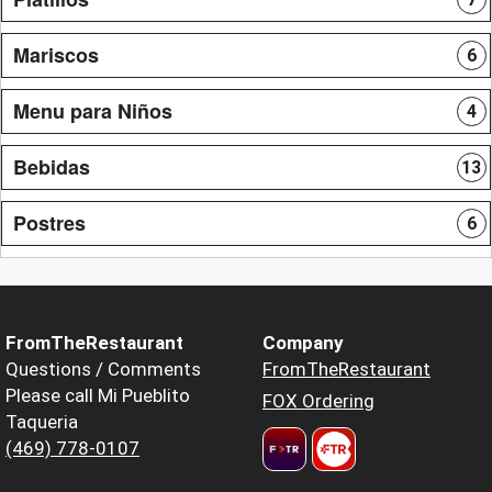
Mariscos
6
Menu para Niños
4
Bebidas
13
Postres
6
FromTheRestaurant
Company
Questions / Comments
FromTheRestaurant
Please call Mi Pueblito
FOX Ordering
Taqueria
(469) 778-0107