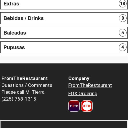
Extras
18
Bebidas / Drinks
8
Baleadas
5
Pupusas
4
FromTheRestaurant
Company
Questions / Comments
FromTheRestaurant
Please call Mi Tierra
FOX Ordering
(225) 768-1315