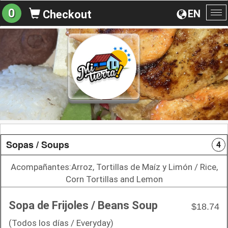
0
EN
Checkout
To
na
Sopas / Soups
4
Acompañantes:Arroz, Tortillas de Maíz y Limón / Rice,
Corn Tortillas and Lemon
Sopa de Frijoles / Beans Soup
$18.74
(Todos los días / Everyday)