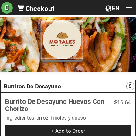
0
EN
Checkout
To
na
Burritos De Desayuno
5
Burrito De Desayuno Huevos Con
$16.64
Chorizo
Ingredientes; arroz, frijoles y queso
+ Add to Order