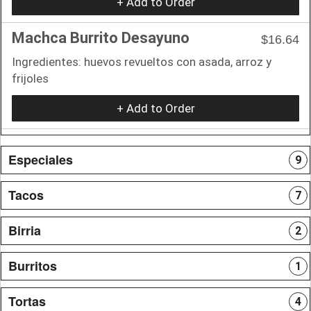
+ Add to Order
Machca Burrito Desayuno
$16.64
Ingredientes: huevos revueltos con asada, arroz y
frijoles
+ Add to Order
Especiales
9
Tacos
7
Birria
2
Burritos
1
Tortas
4