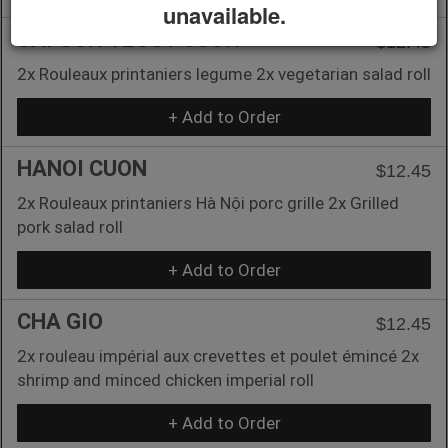
unavailable.
SAI GON VEGGY CUON
$12.45
2x Rouleaux printaniers legume 2x vegetarian salad roll
+ Add to Order
HANOI CUON
$12.45
2x Rouleaux printaniers Hà Nội porc grille 2x Grilled
pork salad roll
+ Add to Order
CHA GIO
$12.45
2x rouleau impérial aux crevettes et poulet émincé 2x
shrimp and minced chicken imperial roll
+ Add to Order