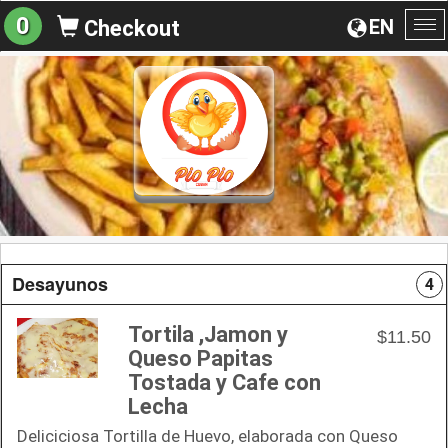
0
EN
Checkout
To
na
Desayunos
4
Tortila ,Jamon y
$11.50
Queso Papitas
Tostada y Cafe con
Lecha
Deliciciosa Tortilla de Huevo, elaborada con Queso