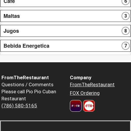
Cafe
6
Maltas
3
Jugos
8
Bebida Energetica
7
FromTheRestaurant
Company
Questions / Comments
FromTheRestaurant
Please call Pio Pio Cuban
FOX Ordering
Restaurant
(786) 580-5165