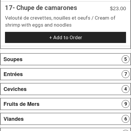
17- Chupe de camarones
$23.00
Velouté de crevettes, nouilles et oeufs / Cream of
shrimp with eggs and noodles
+ Add to Order
Soupes
5
Entrées
7
Ceviches
4
Fruits de Mers
9
Viandes
6