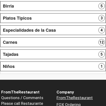
Birria
5
Platos Tipicos
3
Especialidades de la Casa
4
Carnes
12
Tajadas
5
Niños
1
FromTheRestaurant
Company
Questions / Comments
FromTheRestaurant
Please call Restaurante
FOX Ordering