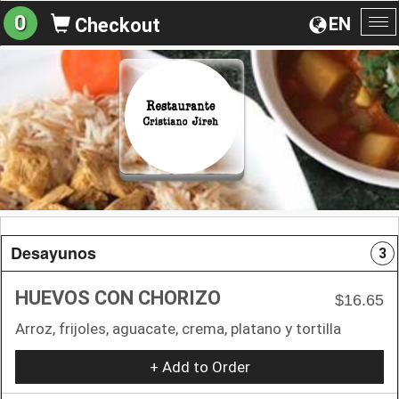
0
EN
Checkout
To
na
Desayunos
3
HUEVOS CON CHORIZO
$16.65
Arroz, frijoles, aguacate, crema, platano y tortilla
+ Add to Order