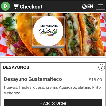
0
EN
Checkout
To
na
DESAYUNOS
7
Desayuno Guatemalteco
$18.00
Huevos, frijoles, queso, crema, Aguacate, platano Frito
y chorizo.
+ Add to Order