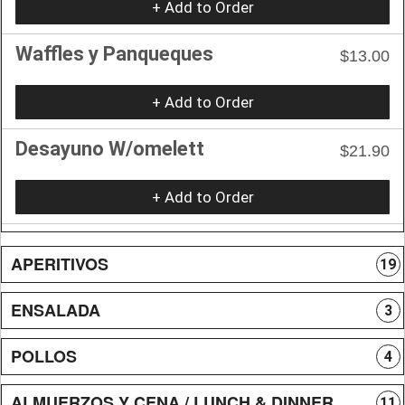
+ Add to Order
Waffles y Panqueques
$13.00
+ Add to Order
Desayuno W/omelett
$21.90
+ Add to Order
APERITIVOS
19
ENSALADA
3
POLLOS
4
ALMUERZOS Y CENA / LUNCH & DINNER
11