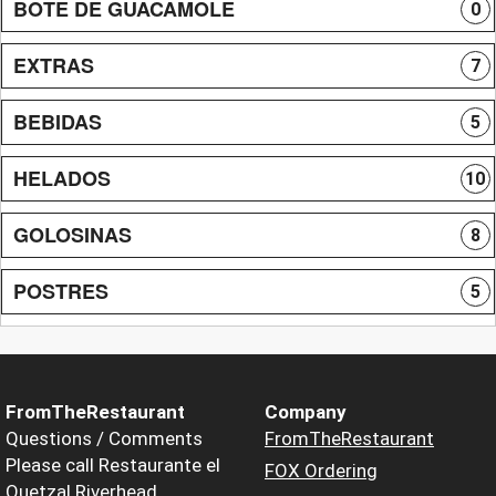
BOTE DE GUACAMOLE
0
EXTRAS
7
BEBIDAS
5
HELADOS
10
GOLOSINAS
8
POSTRES
5
FromTheRestaurant
Company
Questions / Comments
FromTheRestaurant
Please call Restaurante el
FOX Ordering
Quetzal Riverhead