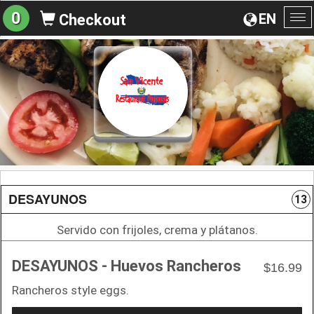
0
EN
Checkout
To
na
DESAYUNOS
13
Servido con frijoles, crema y plátanos.
DESAYUNOS - Huevos Rancheros
$16.99
Rancheros style eggs.