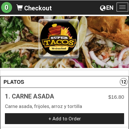
0
EN
Checkout
To
na
PLATOS
12
1. CARNE ASADA
$16.80
Carne asada, frijoles, arroz y tortilla
+ Add to Order